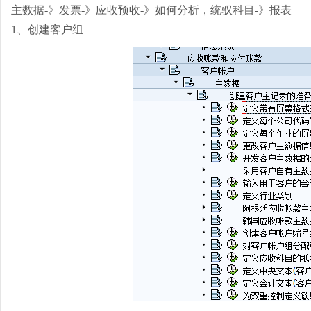
A
主数据
-
》发票
-
》应收预收
-
》如何分析，统驭科目
-
》报表
1、
创建客户组
P
桔